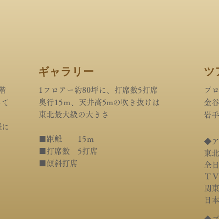
ギャラリー
ツ
階
1フロアー約80坪に、打席数5打席
プ
って
奥行15ｍ、天井高5mの吹き抜けは
金
東北最大級の大きさ
岩
軽に
■距離 15ｍ
◆
■打席数 5打席
東
■傾斜打席
全
Ｔ
関東
日本