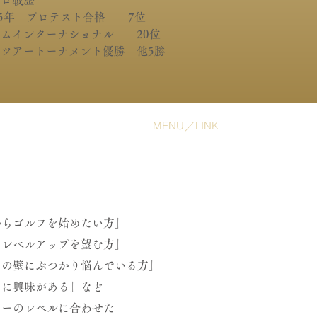
プロ戦歴
95年 プロテスト合格 7位
コムインターナショナル 20位
ニツアートーナメント優勝 他5勝
MENU／LINK
からゴルフを始めたい方」
るレベルアップを望む方」
フの壁にぶつかり悩んでいる方」
フに興味がある」など
ァーのレベルに合わせた