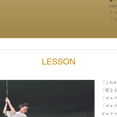
◆
19
ア
ミ
LESSON
「これ
「更な
「ゴル
「ゴル
ゴルフ