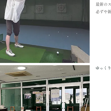
最新の
必ずや
ゆっく