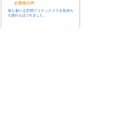
お客様の声
落ち着ける空間でリラックスでき気持ち
も疲れもほぐれました。
（40代 女性）
お客様の声
全身60分じっくりやってもらうとすごく
スッキリ。またいきます！
（20代 女性）